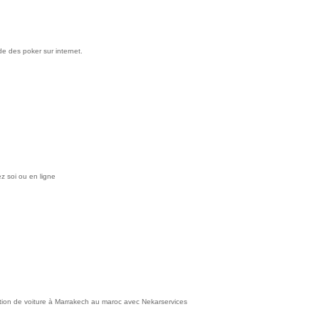
e des poker sur internet.
ez soi ou en ligne
tion de voiture à Marrakech au maroc avec Nekarservices