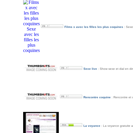
Films x avec les filles les plus coquines
: Sexe 
Sexe live
: Show sexe et dial en dir
Rencontre coquine
: Rencontre et c
La voyance
: La voyance gratuite 