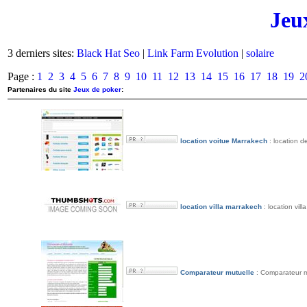
Jeu
3 derniers sites:
Black Hat Seo
|
Link Farm Evolution
|
solaire
Page :
1
2
3
4
5
6
7
8
9
10
11
12
13
14
15
16
17
18
19
2
Partenaires du site
Jeux de poker
:
location voitue Marrakech
: location d
location villa marrakech
: location vil
Comparateur mutuelle
: Comparateur mu